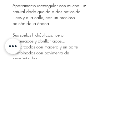
Apartamento rectangular con mucha luz
natural dado que da a dos patios de
luces y a la calle, con un precioso
balcón de la época.
Sus suelos hidráulicos, fueron
restaurados y abrillantados...
enmarcados con madera y en parte
combinados con pavimento de
hormigón, los
diferentes pavimentos reflejan las
antiguas divisiones y se unen en un
divertido “Patchwork”.
En el centro de la vivienda se encuentra
la cocina abierta con una barra
móvil...y una gran pizarra de baldosa
rugosa de verde antracita!
En el antiguo recibidor se ubicó el
nuevo baño, donde se dejó la gran
ventana, donde en una de las hojas se
colocó un espejo, para no ver la